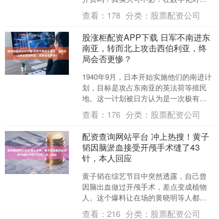
的当下，一批零成本入驻的资源整合
查看：
178
分类：
股票配资公司
APP早已崛起，它们手握百....
股涨柜配资APP下载 日军不南进东
南亚，转而北上攻击西伯利亚，终
局会否更惨？
1940年9月，日本开始实施他们的南进计
划，目标是攻占东南亚的英法荷等殖民
地。这一计划被日方认为是一次极有利
的行动，他们称之为一石三鸟。首先，
查看：
176
分类：
股票配资公司
东南亚地区丰富的石....
配资查询网站平台 冲上热搜！黄子
韬因脑淤血接受开颅手术缝了43
针，本人回应
黄子韬在综艺节目中突然透露，自己曾
因脑出血做过开颅手术，差点变成植物
人。这个爆料让在场的黄晓明等人都震
惊了，大家都难以相信，怎么会发生这
查看：
216
分类：
股票配资公司
种事呢？ 展开剩余55%....