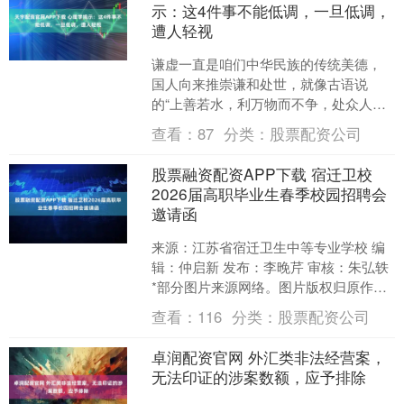
示：这4件事不能低调，一旦低调，
遭人轻视
谦虚一直是咱们中华民族的传统美德，
国人向来推崇谦和处世，就像古语说
的“上善若水，利万物而不争，处众人之
所恶，故几于道”。 这句话的本意，是希
查看：
87
分类：
股票配资公司
望人能像水一样，懂得....
股票融资配资APP下载 宿迁卫校
2026届高职毕业生春季校园招聘会
邀请函
来源：江苏省宿迁卫生中等专业学校 编
辑：仲启新 发布：李晚芹 审核：朱弘轶
*部分图片来源网络。图片版权归原作者
所有，仅作分享之用，如果分享内容侵
查看：
116
分类：
股票配资公司
犯您的版权或者....
卓润配资官网 外汇类非法经营案，
无法印证的涉案数额，应予排除