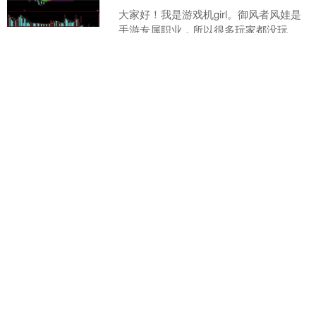
大家好！我是游戏机girl。御风者风娃是
手游专属职业，所以很多玩家都没玩
过，想体验的勇士，请查看“游戏机go”主
页同标题视频，DNF风娃技能演示，又
查看：
89
分类：
股票配资公司
美又飒视频的....
招财猫配资官网 今日15时，GEN与
HLE的全球总决赛1/4决赛，谁将晋
级半决赛？
10月28日15时，2025LOL全球总决赛1/4
决赛即将拉开帷幕，首场对决便是GEN
与HLE的激烈交锋。这场BO5的比赛不仅
是两队实力的较量，更是粉丝们热议
查看：
100
分类：
股票配资公司
的....
股票配资公司