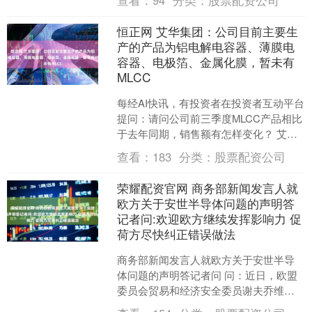
查看：
94
分类：
股票配资公司
信息披露的背景下....
恒正网 艾华集团：公司目前主要生
产的产品为铝电解电容器、薄膜电
容器、电极箔、金属化膜，暂未有
MLCC
每经AI快讯，有投资者在投资者互动平台
提问：请问公司前三季度MLCC产品相比
于去年同期，销售额有怎样变化？ 艾华
集团（603989.SH）11月14日在投资者
查看：
183
分类：
股票配资公司
互....
荣耀配资官网 商务部新闻发言人就
欧方关于安世半导体问题的声明答
记者问:欢迎欧方继续发挥影响力 促
荷方尽快纠正错误做法
商务部新闻发言人就欧方关于安世半导
体问题的声明答记者问 问：近日，欧盟
委员会贸易和经济安全委员谢夫乔维奇
在个人社交媒体账户发布关于安世半导