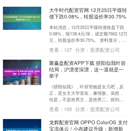
大牛时代配资官网 12月25日平煤转
债下跌0.08%，转股溢价率30.75%
本站消息，12月25日平煤转债收盘下跌
0.08%，报138.4元/张，成交额7662.12万
元，转股溢价率30.75%。 资料显示，平
煤转债信用级别为“AAA”....
查看：
127
分类：
股票配资公司
聚赢盘配资APP下载 骄阳似我叶容
结局，沪漂变深漂，这一退就是一
辈子
《骄阳似我》，叶容管她是女几吧，反
正，是女主大学室友，兼情敌。虽然，
但是，不是抢男主，是抢男二。抢到最
后，啥也不是。女主和男主在一起了。
查看：
105
分类：
股票配资公司
叶容和男二，都是play....
龙辉配资官网 OPPO ColorOS 支付
宝流体云 / 小布建议升级：新增新