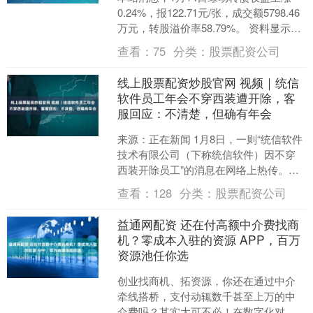
0.24%，报122.71元/张，成交额5798.46
万元，转股溢价率58.79%。 资料显示，
绿动转债信用级别为“AA+”....
查看：
75
分类：
股票配资公司
线上股票配资炒股官网 视频｜统信
软件员工年会不穿西装遭开除，客
服回应：不清楚，但确有年会
来源：正在新闻 1月8日，一则“统信软件
技术有限公司（下称统信软件）因不穿
西装开除员工”的消息在网络上热传。聊
天截图显示，公司于1月9日开展年会，
查看：
128
分类：
股票配资公司
要求员工穿着西....
益通网配资 还在付高额中介费找商
机？零成本入驻的资源 APP，百万
资源池任你选
创业找商机、拓资源，你还在通过中介
牵线搭桥，支付动辄数千甚至上万的中
介费吗？其实大可不必！在数字化对接