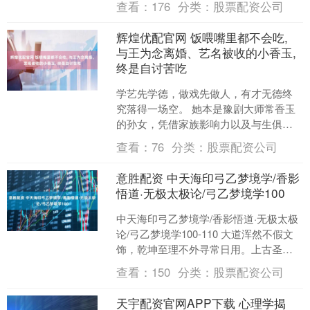
查看：
176
分类：
股票配资公司
定工作？很多人对此都....
辉煌优配官网 饭喂嘴里都不会吃,
与王为念离婚、艺名被收的小香玉,
终是自讨苦吃
学艺先学德，做戏先做人，有才无德终
究落得一场空。 她本是豫剧大师常香玉
的孙女，凭借家族影响力以及与生俱来
的天赋，被无数老艺术家视为国粹门
查看：
76
分类：
股票配资公司
面。 只可惜光鲜亮丽的背....
意胜配资 中天海印弓乙梦境学/香影
悟道·无极太极论/弓乙梦境学100
中天海印弓乙梦境学/香影悟道·无极太极
论/弓乙梦境学100-110 大道浑然不假文
饰，乾坤至理不外寻常日用。上古圣哲
仰观星象、俯察物情，不索幽渺玄虚，
查看：
150
分类：
股票配资公司
不执繁杂术....
天宇配资官网APP下载 心理学揭