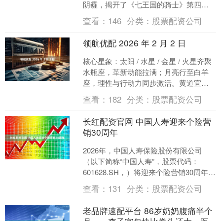
阴霾，揭开了《七王国的骑士》第四集
最震撼的灵魂拷问。这一集，不仅是邓
查看：
146
分类：
股票配资公司
肯命运的转折点，更是整部剧从....
领航优配 2026 年 2 月 2 日
核心星象：太阳 / 水星 / 金星 / 火星齐聚
水瓶座，革新动能拉满；月亮行至白羊
座，理性与行动力同步激活。黄道宜
忌：青龙黄道主顺遂，逢勾陈、破碎凶
查看：
182
分类：
股票配资公司
煞易生拖延、....
长红配资官网 中国人寿迎来个险营
销30周年
2026年，中国人寿保险股份有限公司
（以下简称“中国人寿”，股票代码：
601628.SH，）将迎来个险营销30周年。
为迎接这一具有特殊意义的时刻，向广
查看：
131
分类：
股票配资公司
大客户展....
老品牌速配平台 86岁奶奶腹痛半个