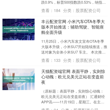
跌0.9%，标普500指数跌0.53%，纳指跌
0.38%。英伟达涨超1%，谷歌跌逾1....
查看：
184
分类：
股票配资公司
丰云配资官网 小米汽车OTA冬季大
版本开始推送：辅助驾驶、智能座
舱全面升级
11月25日，小米汽车发文宣布OTA冬季
大版本升级，小米SU7开始陆续推送，推
送对象为全体小米SU7 车主。 本次推送
包括：“Xiaomi HAD增强版”和“安....
查看：
133
分类：
股票配资公司
天猫配资端官网 表面平静，实则惊
心动魄：欧元兑美元正站在变盘前
夜
（原标题：表面平静，实则惊心动魄：
欧元兑美元正站在变盘前夜） 汇通财经
APP讯——11月19日，星期三。在主要
经济体即将迎来一系列关键数据与央行