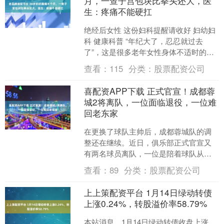
月，一查子宫包块比拳头还大，医
生：疼痛不能硬扛
绝经后女性 这份妇科提醒请收好 妇幼妇
科 健康科普 “年纪大了，忍忍就过去
了”，这是很多老年女性身体不适时的第
一想法，可86岁的沈奶奶(化姓)却因这
查看：
115
分类：
股票配资公司
份“忍”，差....
喜配资APP下载 正式官宣！成都蓉
城2将离队，一位面临退役，一位难
回老东家
在更换了球队主帅后，成都蓉城队的调
整还在继续。近日，俱乐部正式官宣又
有两名球员离队，一位是陪着球队从中
甲一路打进中超的老将唐鑫，另一个则
查看：
89
分类：
股票配资公司
是只待了一个赛季，却留下....
上上策配资平台 1月14日绿动转债
上涨0.24%，转股溢价率58.79%
本站消息，1月14日绿动转债收盘上涨