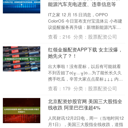
能源汽车充电进度、违章信息等
IT之家 12 月 15 日消息，OPPO
ColorOS 今日宣布支付宝流体云 小布建
议提醒服务再升级：新增新能源汽车充
电进度实时同步，车辆违章信息及时触
查看：
216
分类：
股票配资公司
达。....
红领金服配资APP下载 女主没爆，
她先火了？！
出大事啦！没有星标，以后有可能就看
不到舌姐了o(╥﹏╥)o…为了能长长久久
携手吃瓜，辛苦大家点点星标↓↓↓ 内娱
女明星真就没有丑的！ 向涵之。 被网友
查看：
179
分类：
股票配资公司
们夸说是尖....
北京配资炒股官网 美国三大股指全
线收跌 阿里巴巴涨超4%
人民财讯12月2日电，周一（当地时间12
月1日），美国三大股指全线收跌，道指