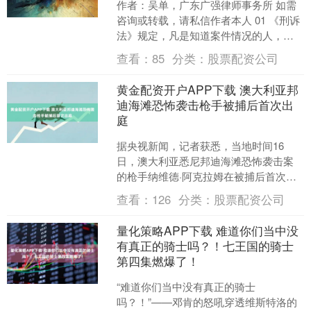
作者：吴单，广东广强律师事务所 如需
咨询或转载，请私信作者本人 01 《刑诉
法》规定，凡是知道案件情况的人，都
有作证的义务，身心有缺陷或年幼，不
查看：
85
分类：
股票配资公司
能辨别是非、不能....
黄金配资开户APP下载 澳大利亚邦
迪海滩恐怖袭击枪手被捕后首次出
庭
据央视新闻，记者获悉，当地时间16
日，澳大利亚悉尼邦迪海滩恐怖袭击案
的枪手纳维德·阿克拉姆在被捕后首次出
庭。阿克拉姆通过视频连线接受法官审
查看：
126
分类：
股票配资公司
讯，他面临59项指控，....
量化策略APP下载 难道你们当中没
有真正的骑士吗？！七王国的骑士
第四集燃爆了！
“难道你们当中没有真正的骑士
吗？！”——邓肯的怒吼穿透维斯特洛的