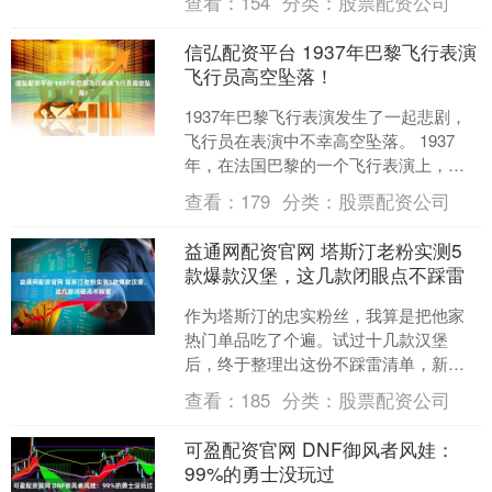
查看：
154
分类：
股票配资公司
体问题的声明，请问商务....
信弘配资平台 1937年巴黎飞行表演
飞行员高空坠落！
1937年巴黎飞行表演发生了一起悲剧，
飞行员在表演中不幸高空坠落。 1937
年，在法国巴黎的一个飞行表演上，特
级飞行员克莱姆·孙的命运发生了令人悲
查看：
179
分类：
股票配资公司
痛的转折。在这....
益通网配资官网 塔斯汀老粉实测5
款爆款汉堡，这几款闭眼点不踩雷
作为塔斯汀的忠实粉丝，我算是把他家
热门单品吃了个遍。试过十几款汉堡
后，终于整理出这份不踩雷清单，新手
直接照着点准没错。 塔斯汀的灵魂绝对
查看：
185
分类：
股票配资公司
是那手擀现烤的堡胚，表面....
可盈配资官网 DNF御风者风娃：
99%的勇士没玩过