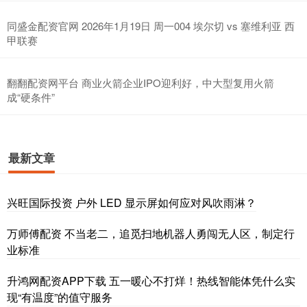
同盛金配资官网 2026年1月19日 周一004 埃尔切 vs 塞维利亚 西
甲联赛
翻翻配资网平台 商业火箭企业IPO迎利好，中大型复用火箭
成“硬条件”
最新文章
兴旺国际投资 户外 LED 显示屏如何应对风吹雨淋？
万师傅配资 不当老二，追觅扫地机器人勇闯无人区，制定行
业标准
升鸿网配资APP下载 五一暖心不打烊！热线智能体凭什么实
现“有温度”的值守服务