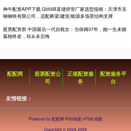
神牛配资APP下载 Q355B直缝焊管厂家选型指南：天津市东
钢钢铁有限公司，适配桥梁/建筑/能源多场景结构支撑
股票配资群 中国最后一代自梳女：当保姆37年，她一生未婚
孤独终老，却从未后悔
配配网
股票配资公
正规配资服
配资服务平
司
务
台
友情链接：
Powered by
配配网
RSS地图
HTML地图
Copyright
© 2024-2026