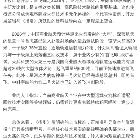
主研发比例，是支撑这类长期、高风险技术路线的重要基础。这也使
得该公司成为观察商业火箭技术多元化路径的一个代表性案例，其发
展逻辑与《指引》所鼓励的硬科技导向在一定程度上契合。
2026年，中国商业航天预计将迎来火箭发射的“大年”。深蓝航天
的星云一号首飞箭已进入赴发射场前的最后测试阶段，该型火箭高30
米，一子级3.35米直径，近地轨道运载能力2吨，计划同时验证入轨能
力与一子级海上溅落垂直回收技术，属于业内少有的“首飞即回收”尝
试。天兵科技的天龙三号是我国商业航天领域近地轨道运载能力有望
超过20吨的大型液体火箭，起飞重量约600吨，目前正快速推进首飞
任务。此外，星河动力的智神星一号火箭已经完成总装总测，即将首
飞。中科宇航的力箭二号火箭也已进入首飞冲刺阶段。
业内人士指出，当前商业航天企业在中大型运载火箭标准适配、
回收技术实践等关键领域，仍需通过更多实践持续积累经验，逐步走
向完善。
总体来看，《指引》所明确的上市标准，正精准引导资本与资源
投向已具备清晰型号、掌握核心技术且实施路径明确的头部企业。商
业火箭的竞争，已从早期的概念与技术验证，转入更为艰巨的工程化