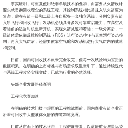
事实证明，可重复使用绝非单项技术的叠加，而需要从火箭设计
源头就贯彻回收理念的系统工程。其控制系统相比常规入轨火箭更为
复杂，需在火箭一级和二级上各自配备一套独立系统，分别负责火箭
入轨飞行和回收飞行；发动机必须具备多次可靠重启能力，在高空及
着陆前的适当时机重新开机，实现火箭减速和着陆；一级分离后，一
级箭体需依靠反推控制系统（RCS）进行姿态掉转与真空滑行姿态控
制；再入大气层后，还需要依靠空气舵和发动机进行大气层内的减速
和控制。
目前，国内可回收技术虽未完全攻克，但每一次试验均为宝贵的
数据积累。在明确的上市标准与市场需求双重牵引下，通过持续迭代
与系统工程攻坚实现突破，已成为行业的必然选择。
头部企业发展路径渐明
工程化竞赛加速
在明确的技术门槛与艰巨的工程挑战面前，国内商业火箭企业正
沿着可回收中大型液体火箭的赛道加速竞逐。
目前从市面上的技术状态、工程进展来看，以蓝箭航天与星际荣