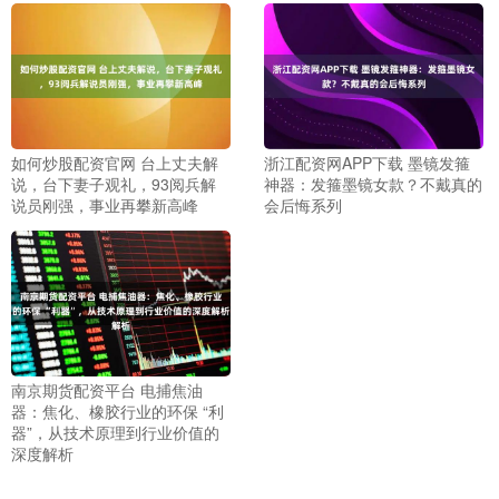
如何炒股配资官网 台上丈夫解
浙江配资网APP下载 墨镜发箍
说，台下妻子观礼，93阅兵解
神器：发箍墨镜女款？不戴真的
说员刚强，事业再攀新高峰
会后悔系列
南京期货配资平台 电捕焦油
器：焦化、橡胶行业的环保 “利
器”，从技术原理到行业价值的
深度解析