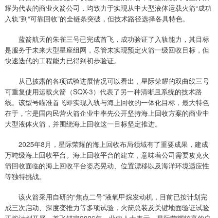
耀为代表的商业火箭公司，均致力于实现从中大型液体运载火箭“成功
入轨”到“可靠回收”的全链条突破，但技术路径选择各具特色。
蓝箭航天的朱雀三号已完成首飞，成功验证了入轨能力，其目标
是服务于未来大型星座组网，尽管未实现预定火箭一级回收目标，但
快速迭代的工程能力已得到初步验证。
从已披露的各项试验进展情况可以看出，星际荣耀的双曲线三号
可重复使用运载火箭（SQX-3）代表了另一种清晰且系统的技术路
线。该型号瞄准首飞即实现入轨与海上回收的一体化目标，最大特色
在于，它是国内民营火箭企业中率先公开坚持海上回收方案的商业中
大型液体火箭，并围绕海上回收这一目标坚定推进。
2025年8月，星际荣耀的海上回收布局领域有了重要成果，建成
万吨级海上回收平台。海上回收平台的建立，意味着公司需要攻克火
箭回收面临的海上回收平台姿态晃动、位置漂移以及海洋环境适应性
等独特挑战。
该火箭采用自研的“焦点二号”液氧甲烷发动机，目前已按计划完
成三次启动、深度变推力等多项试验，火箭总装及关键地面验证试验
正按计划开展，首飞锚定2026年。业内人士表示，星际荣耀较高的自