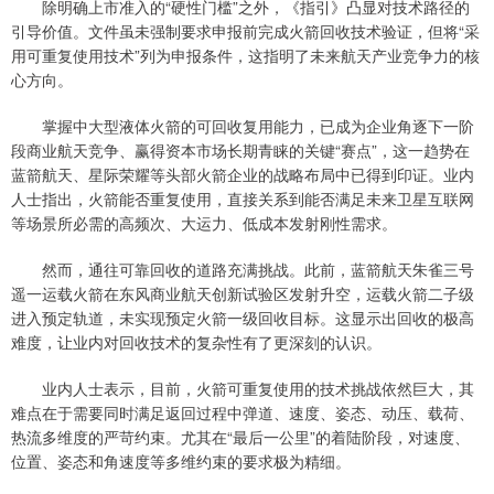
除明确上市准入的“硬性门槛”之外，《指引》凸显对技术路径的
引导价值。文件虽未强制要求申报前完成火箭回收技术验证，但将“采
用可重复使用技术”列为申报条件，这指明了未来航天产业竞争力的核
心方向。
掌握中大型液体火箭的可回收复用能力，已成为企业角逐下一阶
段商业航天竞争、赢得资本市场长期青睐的关键“赛点”，这一趋势在
蓝箭航天、星际荣耀等头部火箭企业的战略布局中已得到印证。业内
人士指出，火箭能否重复使用，直接关系到能否满足未来卫星互联网
等场景所必需的高频次、大运力、低成本发射刚性需求。
然而，通往可靠回收的道路充满挑战。此前，蓝箭航天朱雀三号
遥一运载火箭在东风商业航天创新试验区发射升空，运载火箭二子级
进入预定轨道，未实现预定火箭一级回收目标。这显示出回收的极高
难度，让业内对回收技术的复杂性有了更深刻的认识。
业内人士表示，目前，火箭可重复使用的技术挑战依然巨大，其
难点在于需要同时满足返回过程中弹道、速度、姿态、动压、载荷、
热流多维度的严苛约束。尤其在“最后一公里”的着陆阶段，对速度、
位置、姿态和角速度等多维约束的要求极为精细。