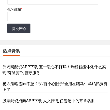
你的邮箱
*
提交评论
热点资讯
升鸿网配资APP下载 五一暖心不打烊！热线智能体凭什么实
现“有温度”的值守服务
杨方策略 憨or不憨？“八百个心眼子”全用在猪马牛羊鸡鸭狗身
上了
股票配资招商APP下载 人文|王思任游记中的齐鲁名胜