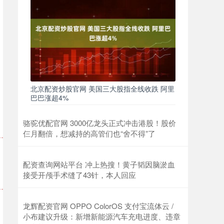
北京配资炒股官网 美国三大股指全线收跌 阿里
巴巴涨超4%
骆驼优配官网 3000亿龙头正式冲击港股！股价
仨月翻倍，想减持的高管们也“舍不得”了
配资查询网站平台 冲上热搜！黄子韬因脑淤血
接受开颅手术缝了43针，本人回应
龙辉配资官网 OPPO ColorOS 支付宝流体云 /
小布建议升级：新增新能源汽车充电进度、违章