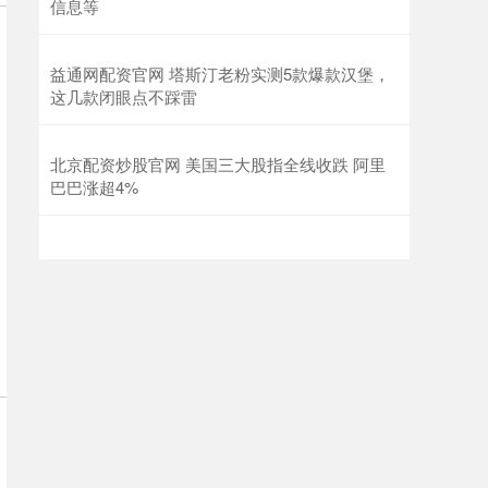
信息等
益通网配资官网 塔斯汀老粉实测5款爆款汉堡，
这几款闭眼点不踩雷
北京配资炒股官网 美国三大股指全线收跌 阿里
巴巴涨超4%