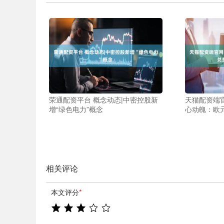
荣通配资平台 概念动态|中密控股新
天猫配资端
增“绿色电力”概念
心动魄：欧
相关评论
本文评分
*