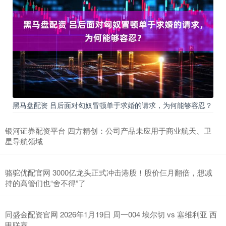
黑马盘配资 吕后面对匈奴冒顿单于求婚的请求，为何能够容忍？
银河证券配资平台 四方精创：公司产品未应用于商业航天、卫
星导航领域
骆驼优配官网 3000亿龙头正式冲击港股！股价仨月翻倍，想减
持的高管们也“舍不得”了
同盛金配资官网 2026年1月19日 周一004 埃尔切 vs 塞维利亚 西
甲联赛