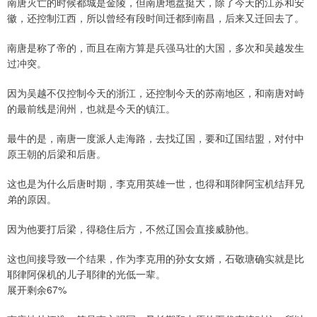
南唐灭亡的时候都城是金陵，但南唐地盘挺大，除了今天的江苏和安
徽，还控制江西，所以曾经有段时间迁都到南昌，后来又迁回去了。
南唐是称了帝的，而且在南方算是兵强马壮的大国，多次和吴越发生
过冲突。
因为吴越不仅控制今天的浙江，还控制今天的苏南地区，和南唐对峙
的最前线是润州，也就是今天的镇江。
最牛的是，南唐一度派人走海路，去找辽国，要和辽国结盟，对付中
原王朝的后梁和后唐。
这也是为什么后唐时期，李克用英雄一世，也得和耶律阿宝机结拜兄
弟的原因。
因为他要打后梁，得稳住后方，不然辽国会直接威胁他。
这也间接导致一个结果，作为李克用的孙女女婿，石敬瑭确实就是比
耶律阿保机的儿子耶律的光低一辈。
展开剩余67%