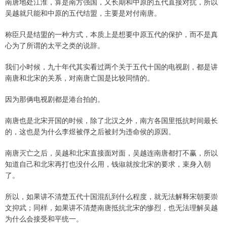
南唐地处江淮，算是南方强国，又长期和中原的五代直接对抗，所以
吴越就只能和中原的五代结盟，主要是对付南唐。
称臣只是结盟的一种方式，本质上是想要中原五代的保护，而不是真
心为了所谓的太平之类的说辞。
我们小时候，九十年代其实看过两个关于五代十国的电视剧，都是讲
南唐和北宋的关系，对南唐亡国是比较同情的。
因为那俩电视剧都是港台拍的。
南唐也是北宋开国的时候，除了北汉之外，南方各国里抵抗时间最长
的，这也是为什么李煜被俘之后被封为违命侯的原因。
南唐灭亡之后，吴越和北宋直接面对面，吴越连南唐都打不赢，所以
知道自己和北宋再打也没什么用，钱俶就按北宋的要求，束身入朝
了。
所以，如果讲不清楚五代十国混乱到什么程度，就无法解释宋朝要崇
文抑武；同样，如果讲不清楚南唐抵抗北宋的惨烈，也无法理解吴越
为什么会接受和平统一。