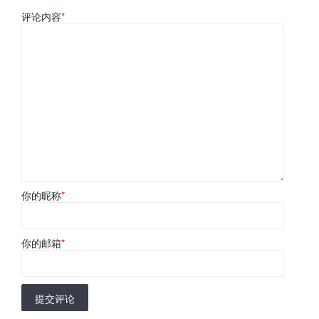
评论内容
*
你的昵称
*
你的邮箱
*
提交评论