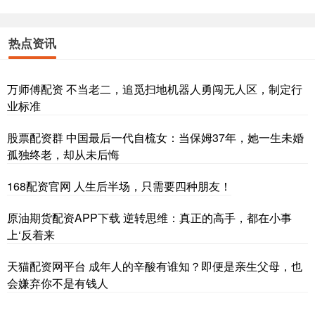
热点资讯
万师傅配资 不当老二，追觅扫地机器人勇闯无人区，制定行
业标准
股票配资群 中国最后一代自梳女：当保姆37年，她一生未婚
孤独终老，却从未后悔
168配资官网 人生后半场，只需要四种朋友！
原油期货配资APP下载 逆转思维：真正的高手，都在小事
上‘反着来
天猫配资网平台 成年人的辛酸有谁知？即便是亲生父母，也
会嫌弃你不是有钱人