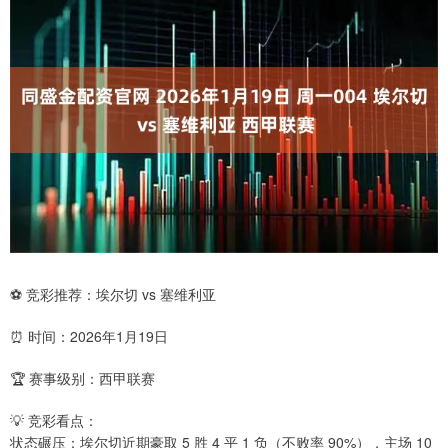
⚽ 竞彩推荐：埃尔切 vs 塞维利亚
⏰ 时间：2026年1月19日
🏆 赛事级别：西甲联赛
💡 竞彩看点：
状态碾压：埃尔切近期豪取 5 胜 4 平 1 负（不败率 90%），主场 10