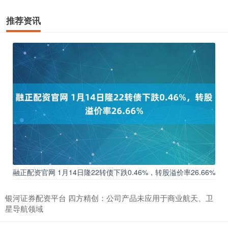
推荐资讯
融正配资官网 1月14日隆22转债下跌0.46%，转股溢价率26.66%
银河证券配资平台 四方精创：公司产品未应用于商业航天、卫
星导航领域