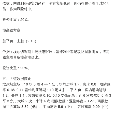
依据：塞维利亚硬实力尚存，尽管客场低迷，但仍存在小胜 1 球的可
能，作为风险对冲。
投资比重：20%。
博高赔方案
胜平负：主胜（2.16）
依据：埃尔切近期主场状态碾压，塞维利亚客场攻防漏洞明显，博高
赔主胜具备较高性价比。
投资比重：20%。
五、关键数据摘要
埃尔切主场：10 场 5 胜 4 平 1 负，场均进球 1.7、失球 0.8，攻防效
率 0.18/-0.11 塞维利亚近期：10 场 4 胜 1 平 5 负，客场场均进球
1.2、失球 1.4，攻防效率 0.10/-0.15 交锋记录：近 6 次埃尔切 0 胜 3
平 3 负，大球 2 次、小球 4 次 指数数据：亚指终盘 - 0.27，离散数
据主胜离散 3.39（低）、平局离散 5.9（中）、客胜离散 9.09（中）