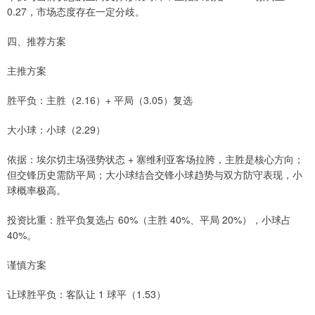
0.27，市场态度存在一定分歧。
四、推荐方案
主推方案
胜平负：主胜（2.16）+ 平局（3.05）复选
大小球：小球（2.29）
依据：埃尔切主场强势状态 + 塞维利亚客场拉胯，主胜是核心方向；
但交锋历史需防平局；大小球结合交锋小球趋势与双方防守表现，小
球概率极高。
投资比重：胜平负复选占 60%（主胜 40%、平局 20%），小球占
40%。
谨慎方案
让球胜平负：客队让 1 球平（1.53）