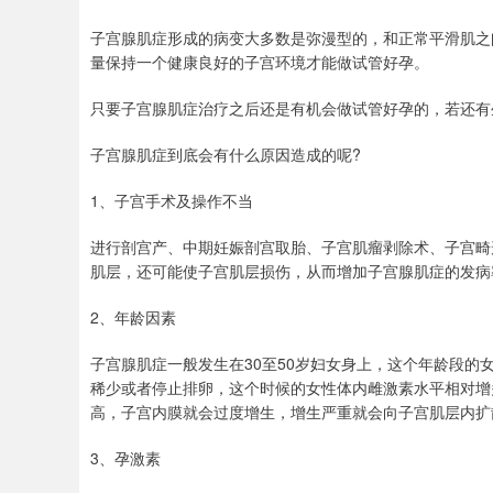
子宫腺肌症形成的病变大多数是弥漫型的，和正常平滑肌之
量保持一个健康良好的子宫环境才能做试管好孕。
只要子宫腺肌症治疗之后还是有机会做试管好孕的，若还有
子宫腺肌症到底会有什么原因造成的呢?
1、子宫手术及操作不当
进行剖宫产、中期妊娠剖宫取胎、子宫肌瘤剥除术、子宫畸
肌层，还可能使子宫肌层损伤，从而增加子宫腺肌症的发病
2、年龄因素
子宫腺肌症一般发生在30至50岁妇女身上，这个年龄段
稀少或者停止排卵，这个时候的女性体内雌激素水平相对增
高，子宫内膜就会过度增生，增生严重就会向子宫肌层内扩
3、孕激素