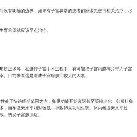
间没有明确的边界，如果有子宫异常的患者们应该先进行相关治疗，尽
生育希望就应该早点治疗。
形矫正术等，在进行子宫手术过程中，有可能把子宫内膜碎片带入子宫
率。目前来看这是造成子宫腺肌症较大的因素。
的女性处于快绝经期范围之内，卵巢功能开始衰退甚至萎缩老化，卵巢排卵
多，而孕激素水平相对较低，导致卵巢功能失调。体内雌激素水平过
散，诱发子宫腺肌症。