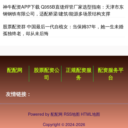
神牛配资APP下载 Q355B直缝焊管厂家选型指南：天津市东
钢钢铁有限公司，适配桥梁/建筑/能源多场景结构支撑
股票配资群 中国最后一代自梳女：当保姆37年，她一生未婚
孤独终老，却从未后悔
配配网
股票配资公
正规配资服
配资服务平
司
务
台
友情链接：
Powered by
配配网
RSS地图
HTML地图
Copyright
© 2024-2026