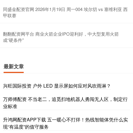
同盛金配资官网 2026年1月19日 周一004 埃尔切 vs 塞维利亚 西
甲联赛
翻翻配资网平台 商业火箭企业IPO迎利好，中大型复用火箭
成“硬条件”
最新文章
兴旺国际投资 户外 LED 显示屏如何应对风吹雨淋？
万师傅配资 不当老二，追觅扫地机器人勇闯无人区，制定行
业标准
升鸿网配资APP下载 五一暖心不打烊！热线智能体凭什么实
现“有温度”的值守服务