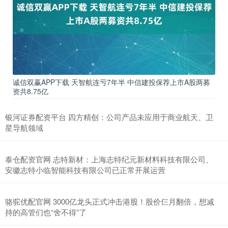
诚信双赢APP下载 天智航连亏7年半 中信建投保荐上市A股两募
资共8.75亿
银河证券配资平台 四方精创：公司产品未应用于商业航天、卫
星导航领域
泰仓配资官网 志特新材：上海志特纪元新材料科技有限公司、
安徽志特小临智能科技有限公司已正常开展运营
骆驼优配官网 3000亿龙头正式冲击港股！股价仨月翻倍，想减
持的高管们也“舍不得”了