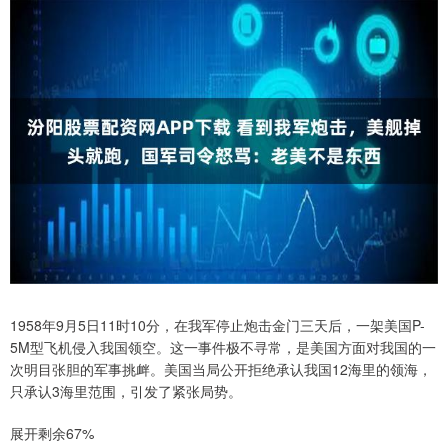
1958年9月5日11时10分，在我军停止炮击金门三天后，一架美国P-
5M型飞机侵入我国领空。这一事件极不寻常，是美国方面对我国的一
次明目张胆的军事挑衅。美国当局公开拒绝承认我国12海里的领海，
只承认3海里范围，引发了紧张局势。
展开剩余67%