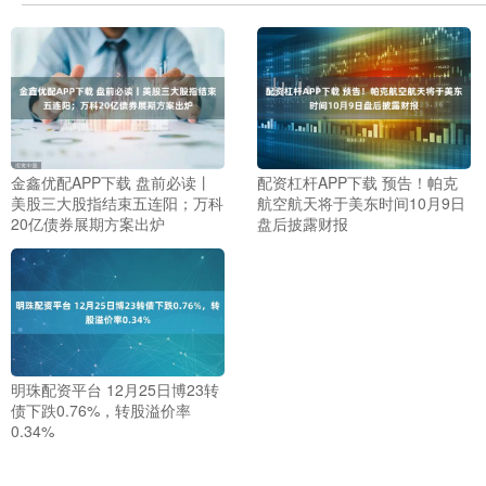
金鑫优配APP下载 盘前必读丨
配资杠杆APP下载 预告！帕克
美股三大股指结束五连阳；万科
航空航天将于美东时间10月9日
20亿债券展期方案出炉
盘后披露财报
明珠配资平台 12月25日博23转
债下跌0.76%，转股溢价率
0.34%