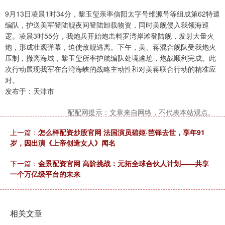
9月13日凌晨1时34分，黎玉玺亲率信阳太字号维源号等组成第62特遣
编队，护送美军登陆舰夜间登陆卸载物资，同时美舰侵入我领海巡
逻。凌晨3时55分，我炮兵开始炮击料罗湾岸滩登陆舰，发射大量火
炮，形成壮观弹幕，迫使敌舰逃离。下午，美、蒋混合舰队受我炮火
压制，撤离海域，黎玉玺所率护航编队处境尴尬，炮战顺利完成。此
次行动展现我军在台湾海峡的战略主动性和对美蒋联合行动的精准应
对。
发布于：天津市
配配网提示：文章来自网络，不代表本站观点。
上一篇：
怎么样配资炒股官网 法国演员碧姬·芭铎去世，享年91
岁，因出演《上帝创造女人》闻名
下一篇：
金景配资官网 高阶挑战：元拓全球合伙人计划——共享
一个万亿级平台的未来
相关文章