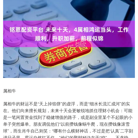
属相牛
属相牛的财运不是“天上掉馅饼”的虚浮，而是“细水长流汇成河”的实
在。他们向来擅长规划，未来十天会更敏锐地抓住理财小机会：可能
是一笔闲置资金找到了稳健增值的路子，或是副业里某个不起眼的小
单子突然爆单。朋友调侃他们“以前攒钱像蜗牛爬，现在攒钱像滚雪
球”，而生肖牛自己则笑：“哪有什么横财神话，不过是把‘认真’二字刻
进日子里，霉运自然扛不住。”他们的聚财秘诀在于“稳”——不贪快