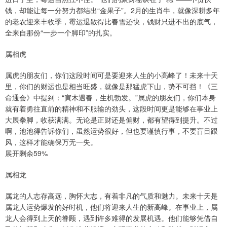
钱，却能让每一分努力都结出“金果子”。2月的生肖牛，就像深耕多年
的老农迎来丰收季，霉运退散得比春雪还快，钱财只进不出的底气，
全来自那份“一步一个脚印”的扎实。
属相虎
属虎的朋友们，你们这段时间可是要迎来人生的小高峰了！未来十天
里，你们的财运也是相当旺盛，就像是那猛虎下山，势不可挡！《三
命通会》中提到：“寅木遇春，生机勃发。”属虎的朋友们，你们本身
就有着勇往直前的精神和不服输的劲头，这段时间更是能够在事业上
大展拳脚，收获满满。无论是正财还是偏财，都有望得到提升。不过
啊，池池得告诉你们，虽然运势很好，但也要谨慎行事，不要盲目跟
风，这样才能确保万无一失。
展开剩余59%
属相龙
属龙的人志存高远，胸怀大志，有着非凡的气质和魅力。未来十天是
属龙人运势爆发的好时机，他们将迎来人生的新高峰。在事业上，属
龙人会得到上天的眷顾，遇到许多难得的发展机遇。他们能够凭借自