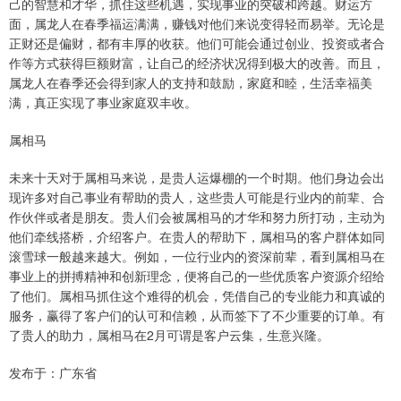
己的智慧和才华，抓住这些机遇，实现事业的突破和跨越。财运方
面，属龙人在春季福运满满，赚钱对他们来说变得轻而易举。无论是
正财还是偏财，都有丰厚的收获。他们可能会通过创业、投资或者合
作等方式获得巨额财富，让自己的经济状况得到极大的改善。而且，
属龙人在春季还会得到家人的支持和鼓励，家庭和睦，生活幸福美
满，真正实现了事业家庭双丰收。
属相马
未来十天对于属相马来说，是贵人运爆棚的一个时期。他们身边会出
现许多对自己事业有帮助的贵人，这些贵人可能是行业内的前辈、合
作伙伴或者是朋友。贵人们会被属相马的才华和努力所打动，主动为
他们牵线搭桥，介绍客户。在贵人的帮助下，属相马的客户群体如同
滚雪球一般越来越大。例如，一位行业内的资深前辈，看到属相马在
事业上的拼搏精神和创新理念，便将自己的一些优质客户资源介绍给
了他们。属相马抓住这个难得的机会，凭借自己的专业能力和真诚的
服务，赢得了客户们的认可和信赖，从而签下了不少重要的订单。有
了贵人的助力，属相马在2月可谓是客户云集，生意兴隆。
发布于：广东省