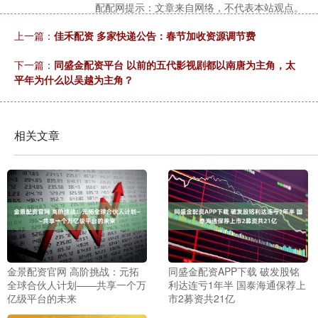
配配网提示：文章来自网络，不代表本站观点。
上一篇：
佳禾配资 多家快递公告：春节加收资源调节费
下一篇：
同盛金配资平台 以前的五代影视剧都以南唐为主角，太
平年为什么以吴越为主角？
相关文章
金景配资官网 高阶挑战：元拓
同盛金配资APP下载 破发股铭
全球合伙人计划——共享一个万
利达连亏1年半 国泰海通保荐上
亿级平台的未来
市2募资共21亿