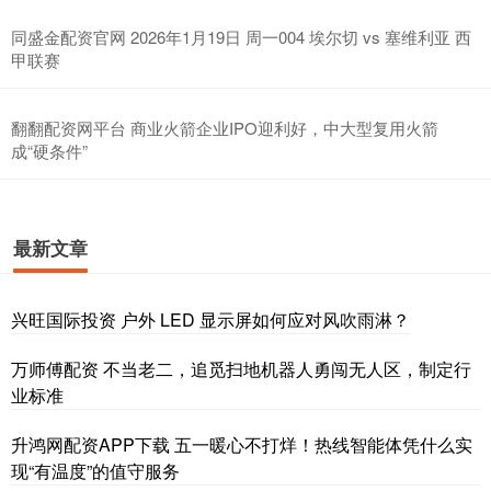
同盛金配资官网 2026年1月19日 周一004 埃尔切 vs 塞维利亚 西
甲联赛
翻翻配资网平台 商业火箭企业IPO迎利好，中大型复用火箭
成“硬条件”
最新文章
兴旺国际投资 户外 LED 显示屏如何应对风吹雨淋？
万师傅配资 不当老二，追觅扫地机器人勇闯无人区，制定行
业标准
升鸿网配资APP下载 五一暖心不打烊！热线智能体凭什么实
现“有温度”的值守服务