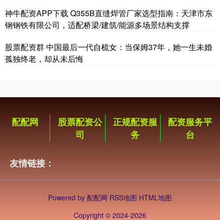
神牛配资APP下载 Q355B直缝焊管厂家选型指南：天津市东
钢钢铁有限公司，适配桥梁/建筑/能源多场景结构支撑
股票配资群 中国最后一代自梳女：当保姆37年，她一生未婚
孤独终老，却从未后悔
配配网
股票配资公
正规配资服
配资服务平
司
务
台
友情链接：
Powered by
配配网
RSS地图
HTML地图
Copyright
© 2024-2026