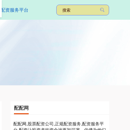
配资服务平台
配配网
配配网,股票配资公司,正规配资服务,配资服务平
台,配资让投资者的资金池更加深邃，仿佛为他们