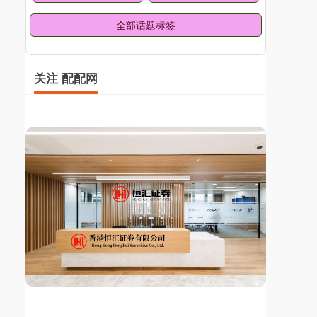
全部话题标签
关注 配配网