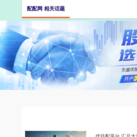
配配网 相关话题
首页
优益配平台 汇总