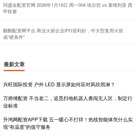
同盛金配资官网 2026年1月19日 周一004 埃尔切 vs 塞维利亚 西
甲联赛
翻翻配资网平台 商业火箭企业IPO迎利好，中大型复用火箭
成“硬条件”
最新文章
兴旺国际投资 户外 LED 显示屏如何应对风吹雨淋？
万师傅配资 不当老二，追觅扫地机器人勇闯无人区，制定行
业标准
升鸿网配资APP下载 五一暖心不打烊！热线智能体凭什么实
现“有温度”的值守服务