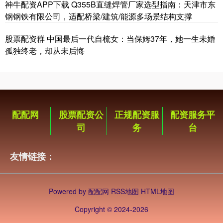
神牛配资APP下载 Q355B直缝焊管厂家选型指南：天津市东
钢钢铁有限公司，适配桥梁/建筑/能源多场景结构支撑
股票配资群 中国最后一代自梳女：当保姆37年，她一生未婚
孤独终老，却从未后悔
配配网
股票配资公
正规配资服
配资服务平
司
务
台
友情链接：
Powered by
配配网
RSS地图
HTML地图
Copyright
© 2024-2026