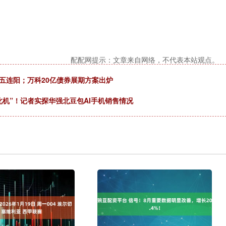
配配网提示：文章来自网络，不代表本站观点。
束五连阳；万科20亿债券展期方案出炉
此机”！记者实探华强北豆包AI手机销售情况