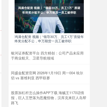
鸿满仓配资 视频｜“领导30万、员工1万”质疑年
终奖分配不公，申万期货一员工被停职
银河证券配资平台 四方精创：公司产品未应用
于商业航天、卫星导航领域
同盛金配资官网 2026年1月19日 周一004 埃尔
切 vs 塞维利亚 西甲联赛
股票加杠杆怎么操作APP下载 海贼王1170话情
报，巨人王堕落为恶魔怪物，汉库克来巨人岛帮
路飞