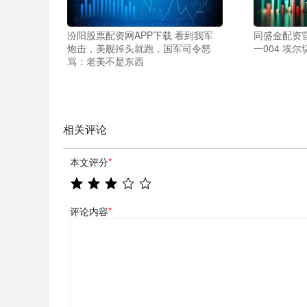
汾阳股票配资网APP下载 看到我军
同盛金配资官网
炮击，美舰掉头就跑，国军司令怒
一004 埃尔
骂：老美不是东西
相关评论
本文评分
*
评论内容
*