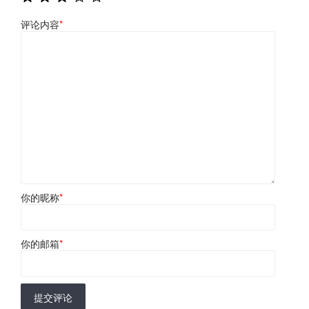
评论内容
*
你的昵称
*
你的邮箱
*
提交评论