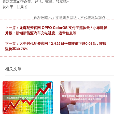
喜欢文章记得点赞、评论、收藏、转发哦~
发布于：甘肃省
配配网提示：文章来自网络，不代表本站观点。
上一篇：
龙辉配资官网 OPPO ColorOS 支付宝流体云 / 小布建议
升级：新增新能源汽车充电进度、违章信息等
下一篇：
大牛时代配资官网 12月25日平煤转债下跌0.08%，转股
溢价率30.75%
相关文章