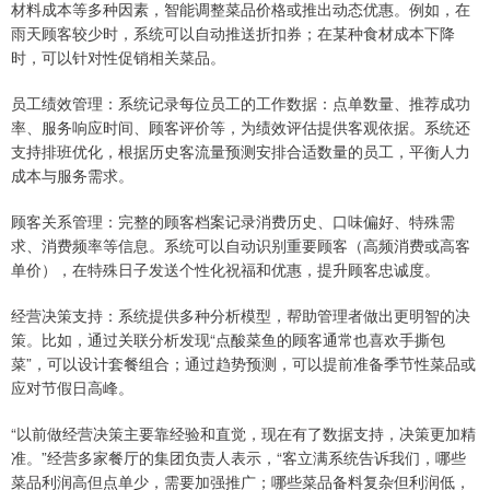
材料成本等多种因素，智能调整菜品价格或推出动态优惠。例如，在
雨天顾客较少时，系统可以自动推送折扣券；在某种食材成本下降
时，可以针对性促销相关菜品。
员工绩效管理：系统记录每位员工的工作数据：点单数量、推荐成功
率、服务响应时间、顾客评价等，为绩效评估提供客观依据。系统还
支持排班优化，根据历史客流量预测安排合适数量的员工，平衡人力
成本与服务需求。
顾客关系管理：完整的顾客档案记录消费历史、口味偏好、特殊需
求、消费频率等信息。系统可以自动识别重要顾客（高频消费或高客
单价），在特殊日子发送个性化祝福和优惠，提升顾客忠诚度。
经营决策支持：系统提供多种分析模型，帮助管理者做出更明智的决
策。比如，通过关联分析发现“点酸菜鱼的顾客通常也喜欢手撕包
菜”，可以设计套餐组合；通过趋势预测，可以提前准备季节性菜品或
应对节假日高峰。
“以前做经营决策主要靠经验和直觉，现在有了数据支持，决策更加精
准。”经营多家餐厅的集团负责人表示，“客立满系统告诉我们，哪些
菜品利润高但点单少，需要加强推广；哪些菜品备料复杂但利润低，