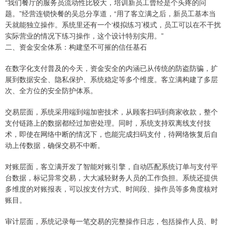
“我们餐厅的服务员流动性比较大，培训新员工曾经是个头疼的问
题。”经营连锁快餐的吴总分享道，“用了客立满之后，新员工基本当
天就能独立操作。系统里还有一个‘模拟练习’模式，员工可以在不干扰
实际营业的情况下练习操作，这个设计特别实用。”
二、资金安全体系：构建坚不可摧的信任基石
在数字化支付普及的今天，资金安全的内涵已从传统的防盗防骗，扩
展到数据安全、隐私保护、系统稳定等多个维度。客立满构建了多层
次、全方位的安全防护体系。
交易层面，系统采用端到端加密技术，从顾客扫码到商家收款，整个
支付链路上的数据都经过加密处理。同时，系统支持双离线支付技
术，即使在网络中断的情况下，也能完成扫码支付，待网络恢复后自
动上传数据，确保交易不中断。
对账层面，客立满开发了智能对账引擎，自动匹配系统订单与支付平
台数据，标记异常交易，大大减轻财务人员的工作负担。系统还提供
多维度的对账报表，可以按支付方式、时间段、操作员等多角度核对
账目。
审计层面，系统记录每一笔交易的完整操作日志，包括操作人员、时