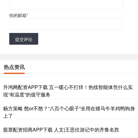
你的邮箱
*
提交评论
热点资讯
升鸿网配资APP下载 五一暖心不打烊！热线智能体凭什么实
现“有温度”的值守服务
杨方策略 憨or不憨？“八百个心眼子”全用在猪马牛羊鸡鸭狗身
上了
股票配资招商APP下载 人文|王思任游记中的齐鲁名胜