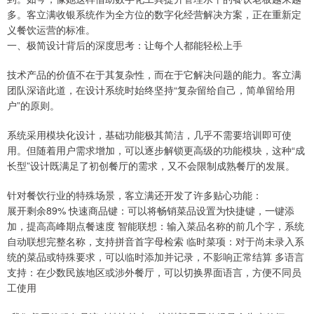
多。客立满收银系统作为全方位的数字化经营解决方案，正在重新定
义餐饮运营的标准。
一、极简设计背后的深度思考：让每个人都能轻松上手
技术产品的价值不在于其复杂性，而在于它解决问题的能力。客立满
团队深谙此道，在设计系统时始终坚持“复杂留给自己，简单留给用
户”的原则。
系统采用模块化设计，基础功能极其简洁，几乎不需要培训即可使
用。但随着用户需求增加，可以逐步解锁更高级的功能模块，这种“成
长型”设计既满足了初创餐厅的需求，又不会限制成熟餐厅的发展。
针对餐饮行业的特殊场景，客立满还开发了许多贴心功能：
展开剩余89% 快速商品键：可以将畅销菜品设置为快捷键，一键添
加，提高高峰期点餐速度 智能联想：输入菜品名称的前几个字，系统
自动联想完整名称，支持拼音首字母检索 临时菜项：对于尚未录入系
统的菜品或特殊要求，可以临时添加并记录，不影响正常结算 多语言
支持：在少数民族地区或涉外餐厅，可以切换界面语言，方便不同员
工使用