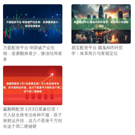
万盈配资平台 明星破产众生
易宝配资平台 魏嵬AI闭环哲
相：逆袭翻身者少，惨淡结局者
学：体系简介与客观定位
多
赢翻网配资 2月3日星象巨变！
月入处女座专治各种不服，双子
座财运开挂，这几个星座千万别
在这个周二硬碰硬