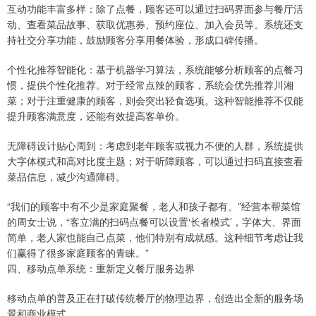
互动功能丰富多样：除了点餐，顾客还可以通过扫码界面参与餐厅活
动、查看菜品故事、获取优惠券、预约座位、加入会员等。系统还支
持社交分享功能，鼓励顾客分享用餐体验，形成口碑传播。
个性化推荐智能化：基于机器学习算法，系统能够分析顾客的点餐习
惯，提供个性化推荐。对于经常点辣的顾客，系统会优先推荐川湘
菜；对于注重健康的顾客，则会突出轻食选项。这种智能推荐不仅能
提升顾客满意度，还能有效提高客单价。
无障碍设计贴心周到：考虑到老年顾客或视力不便的人群，系统提供
大字体模式和高对比度主题；对于听障顾客，可以通过扫码直接查看
菜品信息，减少沟通障碍。
“我们的顾客中有不少是家庭聚餐，老人和孩子都有。”经营本帮菜馆
的周女士说，“客立满的扫码点餐可以设置‘长者模式’，字体大、界面
简单，老人家也能自己点菜，他们特别有成就感。这种细节考虑让我
们赢得了很多家庭顾客的青睐。”
四、移动点单系统：重新定义餐厅服务边界
移动点单的普及正在打破传统餐厅的物理边界，创造出全新的服务场
景和商业模式。