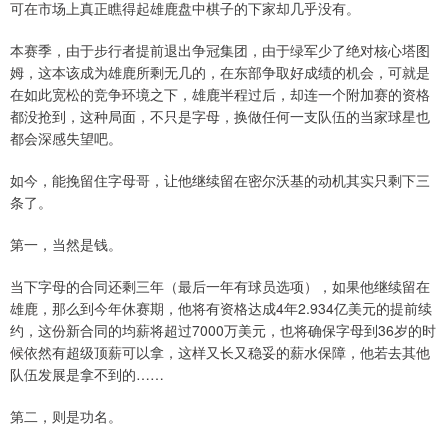
可在市场上真正瞧得起雄鹿盘中棋子的下家却几乎没有。
本赛季，由于步行者提前退出争冠集团，由于绿军少了绝对核心塔图
姆，这本该成为雄鹿所剩无几的，在东部争取好成绩的机会，可就是
在如此宽松的竞争环境之下，雄鹿半程过后，却连一个附加赛的资格
都没抢到，这种局面，不只是字母，换做任何一支队伍的当家球星也
都会深感失望吧。
如今，能挽留住字母哥，让他继续留在密尔沃基的动机其实只剩下三
条了。
第一，当然是钱。
当下字母的合同还剩三年（最后一年有球员选项），如果他继续留在
雄鹿，那么到今年休赛期，他将有资格达成4年2.934亿美元的提前续
约，这份新合同的均薪将超过7000万美元，也将确保字母到36岁的时
候依然有超级顶薪可以拿，这样又长又稳妥的薪水保障，他若去其他
队伍发展是拿不到的……
第二，则是功名。