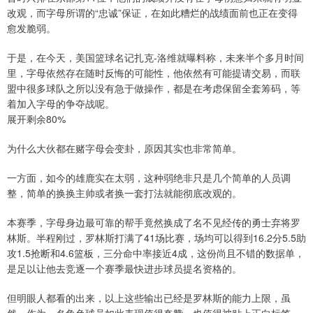
改观，而字母所谓的“忠诚”保证，在如此糟烂的战绩面前也正在变得
愈发脆弱。
于是，在今天，美国篮球名记扎克-洛维就曝料称，未来半个多月时间
里，字母依然存在随时反悔的可能性，他依然有可能提请交易，而联
盟中很多球队之所以没有急于做操作，都是在考虑保留全套筹码，等
着加入字母的争夺战呢。
展开剩余80%
为什么大伙都在赌字母会变卦，原因其实也非常简单。
一方面，如今的雄鹿实在太弱，这种弱绝非只是几个简单的人员调
整，简单的换换主帅或者换一套打法就能彻底改观的。
本赛季，字母身边最可靠的帮手竟然换成了名不见经传的勇士弃将罗
林斯。半程刚过，罗林斯打满了41场比赛，场均可以得到16.2分5.5助
攻1.5抢断和4.6篮板，三分命中率接近4成，这份尚且不错的数据单，
是足以让他去竞逐一个赛季最快进步球员提名资格的。
但明眼人都看的出来，以上这些输出已经是罗林斯的能力上限，虽
然，作为一名角色球员如此表现值得夸赞，也值得被贴上正向标签。