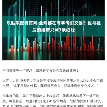
全网都在等一个消息，那就是字母哥会离开雄鹿吗？
尽管，大约10天前，字母哥在接受采访时还曾表示自己永远不会申请
交易，“这不是我的性格，我哪都不会去，我对雄鹿全身心投入。”
但尴尬的是，就在字母做出以上表态后，雄鹿就迅速吞下一波三连
败。截至目前，雄鹿刚好打完了41场常规赛，战绩却仅为17胜24负，
暂时只排在东部第11位，他们的成绩并没有在字母伤愈归来就有明显