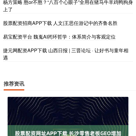
杨方策略 憨or不憨？“八百个心眼子”全用在猪马牛羊鸡鸭狗身
上了
股票配资招商APP下载 人文|王思任游记中的齐鲁名胜
易宝配资平台 魏嵬AI闭环哲学：体系简介与客观定位
捷元网配资APP下载 山西日报 | 三晋论坛 · 让好书与童年相
遇
推荐资讯