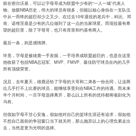
留在密尔沃基，可以让字母哥成为联盟中少有的“一人一城”代表人
物。放眼NBA历史，伟大的球员有很多，但能以核心身份在一支队伍
中从一而终的超巨却少之又少。在过去10年退役的老兵中，科比、邓
肯、诺维茨基是少有的几位做到了这一点的当家球星。而现役最有希
望的超巨里，除了字母哥，也只有库里和约基奇两人。
最后一条，则是感情牌。
毕竟，字母是被雄鹿一手发掘，一手培养成联盟超巨的，也是在这里
他收获了包括NBA总冠军、MVP、FMVP、最佳防守球员在内的几乎
所有顶级荣誉。
况且，去年夏天，雄鹿还给了字母的大哥和二弟各一份合同，让这两
位几乎打不上比赛的球员，能继续享受到在NBA工作的待遇。而未来
半个月时间，一旦字母选择离开，那么以上所有的优待都将顷刻化为
乌有。
但假如字母不甘心安逸，假如他对自己的篮球生涯还有追求，假如他
不想自己面前的争冠窗口当下就关闭，那么抛弃以上的心理负累走出
去，当然是更为光明的选择。