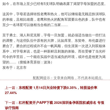
如今，在市场上至少已经有5支球队明确表露了渴望字母加盟的态度。
这其中，字母若选择转投老鹰和热火，他可以继续毫无顾忌扮演球队
的单核，且相比雄鹿，老鹰和热火的配角军团要出色的多，队中也有
至少一名球星可以做相当合格的二当家……
至于勇士、湖人和尼克斯，字母一旦加盟，就必须适当做出一些打法
的调整，与这些队伍中原有的大牌，比如库里、东契奇、布伦森进行
磨合了。磨合的过程或许不会一帆风顺，但生涯第一次进入到双核体
系中，对字母来说，也是一种新鲜且刺激的体验。而在受够了当光杆
司令的辛苦后，一个能在实战中适当减负的环境，或许也是他更为渴
望的……（搜狐体育原创：波洛）
发布于：北京市
配配网提示：文章来自网络，不代表本站观点。
上一篇：
东程配资 1月14日兴业转债下跌0.35%，转股溢价率
27.44%
下一篇：
杠杆配资开户APP下载 2026深圳备孕医院权威排名 专项
诊疗指南