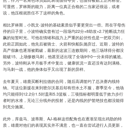
可显然，罗林斯的能力，距离一位真正合格的二当家还很远，或者
说，他压根就胜任不了这样的角色。
相比罗林斯，小凯文-波特的基础素质似乎要更突出一些。而在字母伤
停的日子里，小波特确实曾有过一段场均22分+8助攻+2.7抢断战力狂
飙的短暂时光。可他在情绪和战力上严重的起伏性也是一把双刃剑，
此前正因如此，他先后被骑士、火箭和快船队抛弃过。近期，波特的
高产假象也逐渐被戳破，最新的这波三连败期间，他三场球得分都没
能破15。上场惨败马刺，他甚至还出现了全场9中0一分未得的尴尬。
另外，波特刚从半月板手术中复出，健康状况一直还没有达到满格。
与马刺一战，他的身体似乎又出现了新的异样。
去年夏天，雄鹿买断利拉德的合同，随后高调签约了总决赛内线特
纳。可这位新援在来到密尔沃基后却有些水土不服，赛季至今，他场
均只能得到12.2分1.5封盖和5.3篮板，三项指标都明显低于效力步行
者时的水准，无论三分线外的投射，还是内线的护筐绝技也都没能得
到充分施展。
此外，库兹马、波蒂斯、AJ-格林这些配角也在逐渐呈现出鸡肋的特
质，雄鹿对他们的表现其实并不满意，也一直在尝试进行人员更新，