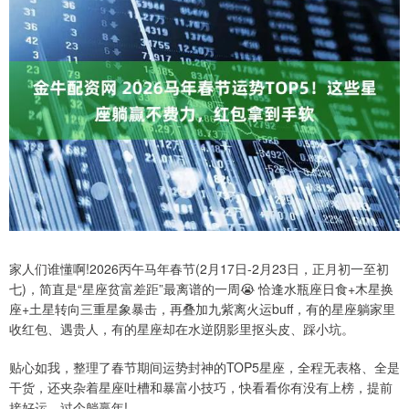
家人们谁懂啊!2026丙午马年春节(2月17日-2月23日，正月初一至初
七)，简直是“星座贫富差距”最离谱的一周😭 恰逢水瓶座日食+木星换
座+土星转向三重星象暴击，再叠加九紫离火运buff，有的星座躺家里
收红包、遇贵人，有的星座却在水逆阴影里抠头皮、踩小坑。
贴心如我，整理了春节期间运势封神的TOP5星座，全程无表格、全是
干货，还夹杂着星座吐槽和暴富小技巧，快看看你有没有上榜，提前
接好运，过个躺赢年!