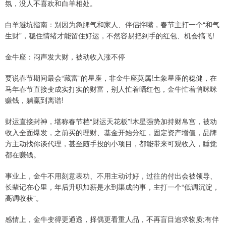
氛，没人不喜欢和白羊相处。
白羊避坑指南：别因为急脾气和家人、伴侣拌嘴，春节主打一个“和气
生财”，稳住情绪才能留住好运，不然容易把到手的红包、机会搞飞!
金牛座：闷声发大财，被动收入涨不停
要说春节期间最会“藏富”的星座，非金牛座莫属!土象星座的稳健，在
马年春节直接变成实打实的财富，别人忙着晒红包，金牛忙着悄咪咪
赚钱，躺赢到离谱!
财运直接封神，堪称春节档“财运天花板”!木星强势加持财帛宫，被动
收入全面爆发，之前买的理财、基金开始分红，固定资产增值，品牌
方主动找你谈代理，甚至随手投的小项目，都能带来可观收入，睡觉
都在赚钱。
事业上，金牛不用刻意表功、不用主动讨好，过往的付出会被领导、
长辈记在心里，年后升职加薪是水到渠成的事，主打一个“低调沉淀，
高调收获”。
感情上，金牛变得更通透，择偶更看重人品，不再盲目追求物质;有伴