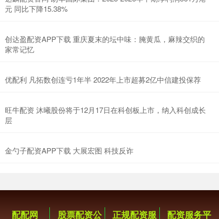
元 同比下降15.38%
创达盈配资APP下载 重庆夏末的坛中味：腌黄瓜，麻辣交织的
家常记忆
优配利 凡拓数创连亏1年半 2022年上市超募2亿中信建投保荐
旺牛配资 沐曦股份将于12月17日在科创板上市，纳入科创成长
层
金勺子配资APP下载 大展宏图 科技反诈
配配网
股票配资公
正规配资服
配资服务平