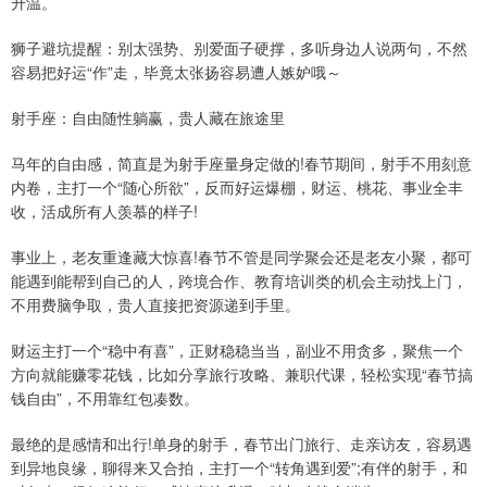
升温。
狮子避坑提醒：别太强势、别爱面子硬撑，多听身边人说两句，不然
容易把好运“作”走，毕竟太张扬容易遭人嫉妒哦～
射手座：自由随性躺赢，贵人藏在旅途里
马年的自由感，简直是为射手座量身定做的!春节期间，射手不用刻意
内卷，主打一个“随心所欲”，反而好运爆棚，财运、桃花、事业全丰
收，活成所有人羡慕的样子!
事业上，老友重逢藏大惊喜!春节不管是同学聚会还是老友小聚，都可
能遇到能帮到自己的人，跨境合作、教育培训类的机会主动找上门，
不用费脑争取，贵人直接把资源递到手里。
财运主打一个“稳中有喜”，正财稳稳当当，副业不用贪多，聚焦一个
方向就能赚零花钱，比如分享旅行攻略、兼职代课，轻松实现“春节搞
钱自由”，不用靠红包凑数。
最绝的是感情和出行!单身的射手，春节出门旅行、走亲访友，容易遇
到异地良缘，聊得来又合拍，主打一个“转角遇到爱”;有伴的射手，和