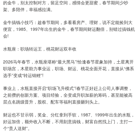
的金牛，别太控制对方，留足空间，感情会更甜蜜，春节期间少吵
架、多陪伴，幸福感拉满。
金牛搞钱小技巧：趁春节期间，多看看房产、理财，说不定能捡到大
便宜，1985、1997年出生的金牛，春节期间财运翻倍，别错过搞钱机
会!
水瓶座：职场转运王，桃花财运双丰收
2026马年春节，水瓶座堪称“最大黑马”!恰逢春节星象加持，土星离开
职场宫，木星助力事业运，职场、财运、桃花全面开花，直接从“佛系
选手”变成“转运锦鲤”!
事业上，水瓶直接开启“职场飞升模式”!春节正好赶上公司人事调整，
之前攒的创新方案、项目经验，全变成升职加薪的筹码，甚至能被高
层点名跳级晋升，股权、配车等福利直接砸到头上。
财运也不甘示弱，奖金、分红拿到手软，1987、1999年出生的水瓶，
好运加倍，额外收入不断，不用刻意搞钱，财富自然找上门，主打一
个“贵人送财”。