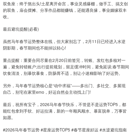
双鱼座：终于熬出头!土星离开命宫，事业灵感爆棚，做手工、搞文创
的双鱼，庙会摆摊、分享作品都能赚钱，还能遇良缘，事业姻缘双丰
收。
最后避坑提醒(必看)
虽然马年春节运势整体在线，但大家别忘了，2月11日已经进入水逆
阴影期，春节期间也不能掉以轻心!
重点提醒：重要合同尽量在2月20日前签完，转账、发红包多核对一
遍，避免转错账户;出行提前规划，留足缓冲时间，避免延误;春节期间
饮食清淡，别暴饮暴食，防肠胃不适，别让小迷糊影响了好运势。
另外，马年春节运势核心是“动中求福”——多出门、多社交、多展现
自己，别宅在家里emo，好运自然会主动找上门!
最后，祝所有宝子，2026马年春节快乐，不管是不是运势TOP5，都
能红包拿到手软、好运拉满，新的一年顺风顺水、暴富脱单，万事皆
如愿。
#2026马年春节运势 #星座运势TOP5 #春节星座好运 #水逆避坑指南