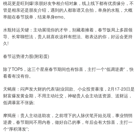
桃花更是旺到爆!亲朋好友争相介绍对象，线上线下都有优质缘分，不
管是相亲还是朋友介绍，遇到的人都靠谱又合拍，单身的水瓶，大概
率能在春节脱单，结束单身emo。
水瓶转运关键：主动展现你的才华，别藏着掖着，春节饭局上多跟领
导、长辈聊想法，贵人就喜欢这样有想法、敢表达的你，好运会更持
久!
春节运势潜力股(附彩蛋)
除了TOP5，这三个星座春节期间也有惊喜，主打一个“低调逆袭”，快
看看有没有你。
天蝎座：闷声发大财的代表!副业回款、小众投资暴涨，2月17-23日是
财富爆发黄金期，不用主动社交，神秘贵人会主动送资源、送财运，
低调暴富不张扬;
摩羯座：贵人主动送助攻，之前埋下的人脉伏笔开始兑现，事业悄悄
逆袭，春节期间不用内卷，做好自己的事，年后会有大惊喜，主打一
个“厚积薄发”;