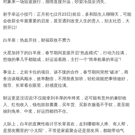
对象来一场短途旅行，感情直接升温，吵架冷战全消失。
射手幸运小技巧：正月初七(2月23日)前后，多和陌生人聊聊天，可能
会收获全年最重要的启发，甚至遇到改变人生的贵人，别太社恐，大
胆开口!
白羊座：热血开挂，财福双收不费力
火星加持下的白羊座，春节期间直接开启“热血模式”，行动力拉满，
想做的事几乎都能成，好运追着跑，主打一个“简单粗暴的幸运”!
事业上，之前卡住的项目、谈不拢的合作，春节期间突然“破冰”，商
务洽谈顺风顺水，效率翻倍，不用熬夜加班，轻松就能把事情做好，
领导、长辈看在眼里，好感度拉满。
财运更是没话说!不仅能拿到丰厚的年终奖，还可能有意外的兼职收
入、红包收入，钱包鼓鼓囊囊，买年货、买新衣服毫不手软，甚至能
抽到免单、中奖，好运挡都挡不住。
人际上，白羊的直爽性格讨尽长辈喜欢，走到哪都有人疼、有人帮，
是朋友圈里的“小太阳”，不管是家庭聚会还是朋友局，都能带动气