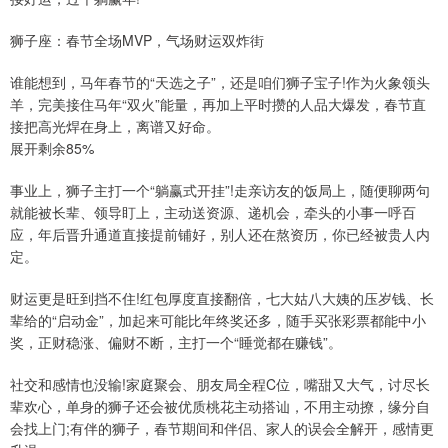
狮子座：春节全场MVP，气场财运双炸街
谁能想到，马年春节的“天选之子”，还是咱们狮子宝子!作为火象领头
羊，完美接住马年“双火”能量，再加上平时攒的人品大爆发，春节直
接把高光焊在身上，离谱又好命。
展开剩余85%
事业上，狮子主打一个“躺赢式开挂”!走亲访友的饭局上，随便聊两句
就能被长辈、领导盯上，主动送资源、递机会，牵头的小事一呼百
应，年后晋升通道直接提前铺好，别人还在熬资历，你已经被贵人内
定。
财运更是旺到挡不住!红包厚度直接翻倍，七大姑八大姨的压岁钱、长
辈给的“启动金”，加起来可能比年终奖还多，随手买张彩票都能中小
奖，正财稳涨、偏财不断，主打一个“睡觉都在赚钱”。
社交和感情也没输!家庭聚会、朋友局全程C位，嘴甜又大气，讨尽长
辈欢心，单身的狮子还会被优质桃花主动搭讪，不用主动撩，缘分自
会找上门;有伴的狮子，春节期间和伴侣、家人的误会全解开，感情更