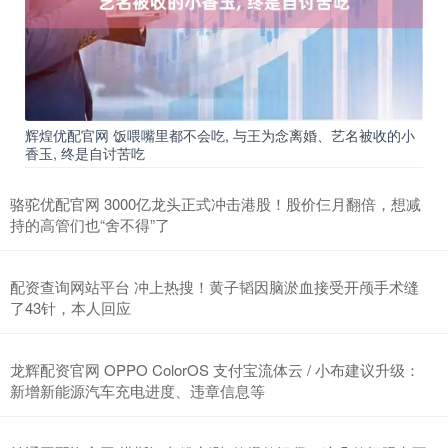
辉煌优配官网 饭喂嘴里都不会吃, 与王为念离婚、艺名被收的小
香玉, 终是自讨苦吃
骆驼优配官网 3000亿龙头正式冲击港股！股价仨月翻倍，想减
持的高管们也“舍不得”了
配资查询网站平台 冲上热搜！黄子韬因脑淤血接受开颅手术缝
了43针，本人回应
龙辉配资官网 OPPO ColorOS 支付宝流体云 / 小布建议升级：
新增新能源汽车充电进度、违章信息等