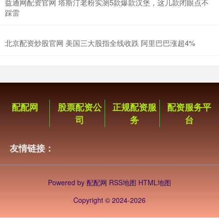
益通网配资官网 塔斯汀老粉实测5款爆款汉堡，这几款闭眼点不
踩雷
北京配资炒股官网 美国三大股指全线收跌 阿里巴巴涨超4%
配配网
股票配资公
正规配资服
配资服务平
司
务
台
友情链接：
Powered by
配配网
RSS地图
HTML地图
Copyright
© 2024-2026